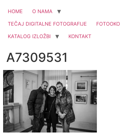
HOME
O NAMA
TEČAJ DIGITALNE FOTOGRAFIJE
FOTOOKO
KATALOG IZLOŽBI
KONTAKT
A7309531