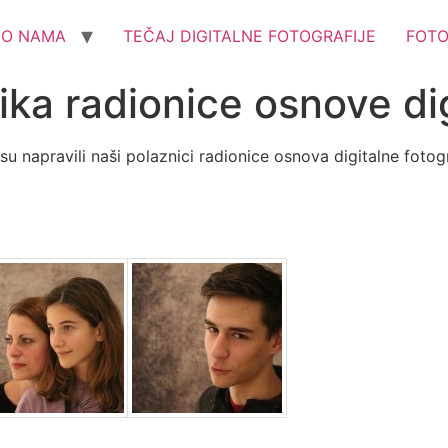
O NAMA
TEČAJ DIGITALNE FOTOGRAFIJE
FOT
ika radionice osnove dig
u napravili naši polaznici radionice osnova digitalne fotogr