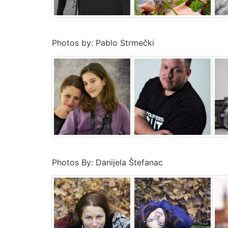
Photos by: Pablo Strmečki
Photos By: Danijela Štefanac