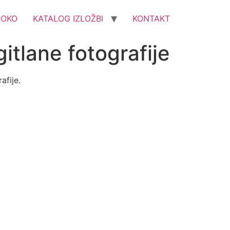
OOKO
KATALOG IZLOŽBI
KONTAKT
itlane fotografije
afije.