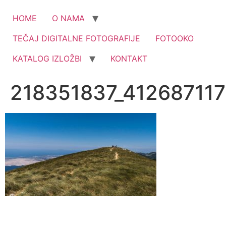
HOME
O NAMA
TEČAJ DIGITALNE FOTOGRAFIJE
FOTOOKO
KATALOG IZLOŽBI
KONTAKT
218351837_41268711