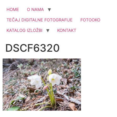
HOME
O NAMA
TEČAJ DIGITALNE FOTOGRAFIJE
FOTOOKO
KATALOG IZLOŽBI
KONTAKT
DSCF6320